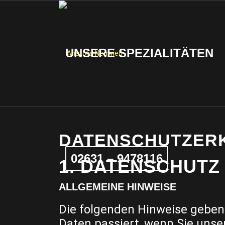
UNSERE SPEZIALITÄTEN
DATENSCHUTZER
02631 – 9478116
1. DATENSCHUTZ 
ALLGEMEINE HINWEISE
Die folgenden Hinweise geben
Daten passiert, wenn Sie uns